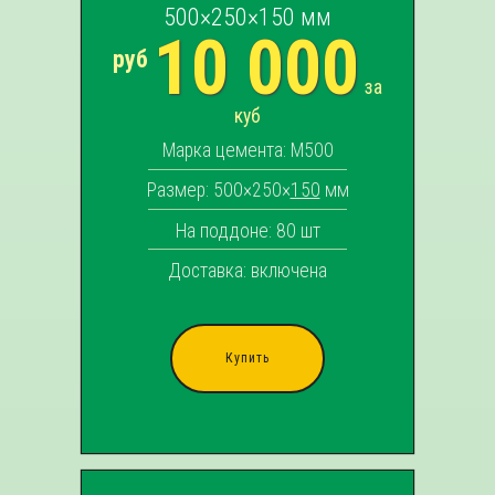
500×250×150 мм
10 000
руб
за
куб
Марка цемента: М500
Размер: 500×250×
150
мм
На поддоне: 80 шт
Доставка: включена
Купить