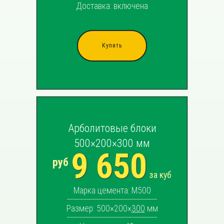
Доставка: включена
Купить
Арболитовые блоки
500×200×300 мм
9 650
руб
за куб
Марка цемента: М500
Размер: 500×200×
300
мм